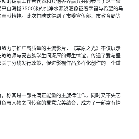
活动的援蒙工作者代表和其他各界嘉宾共同参与了这一盛
来自海拔3500米的纯净水源浇灌象征着幸福与希望的马
的奉献精神。此次首映式得到了市委宣传部、市教育局等
直致力于推广高质量的主流影片，《草原之光》不仅展示
支教教师与蒙古族学生间深厚的师生情谊，传递了爱与坚
家关于分线发行政策，促进影视作品多样化创作的一个重
价，称其是一部充满正能量的主旋律佳作，同时又不失艺
景色与人物之间传递的爱意完美结合，成为了一部富有情