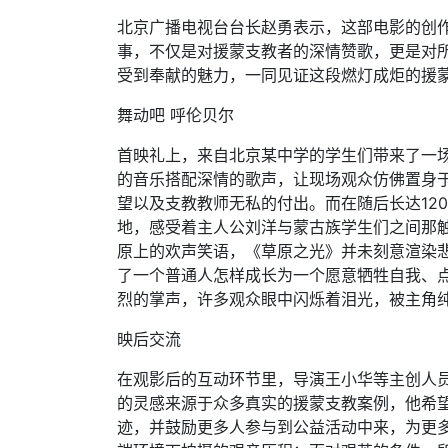
北京广播电视台台长赵勇表示，这部电影的创
事，不仅是对援蒙支教者的深情赞歌，更是对
受到奉献的魅力，一同见证这段燃灯成炬的援
舞动吧 呼伦贝尔
首映礼上，来自北京某中学的学生们带来了一
的音乐搭配深情的歌声，让现场观众仿佛置身
望以及支教教师无私的付出。而在随后长达12
地，感受着主人公刘洋与蒙古族学生们之间那
原上的欢声笑语，《草原之光》并未刻意渲染
了一个普通人怎样成长为一个愿意牺牲自我、点
烈的掌声，许多观众眼中闪烁着泪光，被主角
映后交流
在观影后的互动环节里，导演王小华等主创人
的灵感来源于众多真实的援蒙支教案例，他希
迹，并鼓励更多人参与到公益活动中来，为更