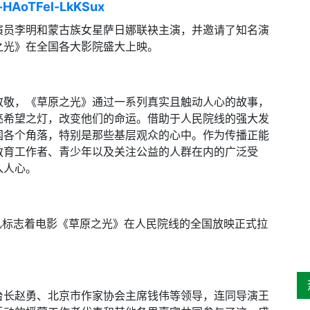
x-HAoTFel-LkKSux
演员李明和蒙古族女星萨日娜联袂主演，并邀请了知名演
之光》在全国各大影院盛大上映。
致敬，《草原之光》通过一系列真实且触动人心的故事，
亮希望之灯，改变他们的命运。借助于人民院线的强大发
国各个角落，特别是那些基层观众的心中。作为传播正能
教育工作者、青少年以及关注公益的人群在内的广泛受
入人心。
礼标志着电影《草原之光》在人民院线的全国放映正式拉
台长赵勇、北京市作家协会主席钱伟等领导，连同导演王