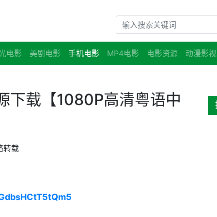
光电影
美剧电影
手机电影
MP4电影
电影资源
动漫影视
下载【1080P高清粤语中
络转载
eGdbsHCtT5tQm5