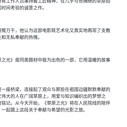
所有工作人员秉持着工匠精神，在几乎与世隔绝的草原拍
起时间考验的诚意之作。
感慨万千，他认为这部电影既艺术化又真实地再现了支教
往和无私奉献的热情。
原之光》是同类题材中极为出色的一部，它用温暖的故事
是一座桥梁，连接起了观众与那些在祖国边疆默默奉献的
又伟大的人在广阔草原上，用爱与知识编织出的梦想之
被铭记。从今天开始，《草原之光》将在人民院线的陪伴
，一起踏上这段关于奉献与希望的光影之旅。