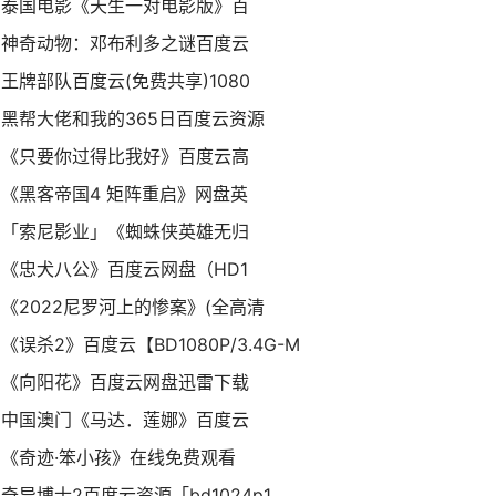
泰国电影《天生一对电影版》百
神奇动物：邓布利多之谜百度云
王牌部队百度云(免费共享)1080
黑帮大佬和我的365日百度云资源
《只要你过得比我好》百度云高
《黑客帝国4 矩阵重启》网盘英
「索尼影业」《蜘蛛侠英雄无归
《忠犬八公》百度云网盘（HD1
《2022尼罗河上的惨案》(全高清
《误杀2》百度云【BD1080P/3.4G-M
《向阳花》百度云网盘迅雷下载
中国澳门《马达．莲娜》百度云
《奇迹·笨小孩》在线免费观看
奇异博士2百度云资源「bd1024p1