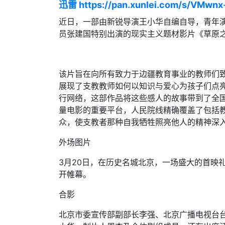
迅雷 https://pan.xunlei.com/s/VMwn
近日，一部由新锐导演王小华自编自导，青年
员张建国特别出演的现实主义题材影片《草原
该片旨在向所有致力于边疆教育事业的教师们
展现了支教教师如何以知识与爱心为孩子们点
行网络，这部作品将这些感人的故事带到了全
量电影的重要平台，人民院线精确覆盖了包括
众，使支教者那种自我牺牲照亮他人的精神深
外场图片
3月20日，在历史名城北京，一场盛大的首映
开帷幕。
合影
北京市委宣传部副部长李强、北京广播电视台