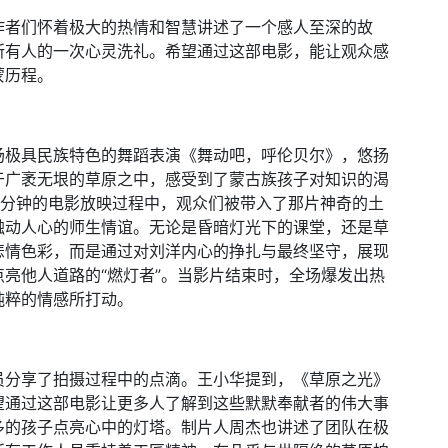
作者们怀着极大的热情和智慧讲述了一个感人至深的故
所有人的一次心灵洗礼。希望通过这部电影，能让观众感
蒙历程。
场极具民族特色的舞蹈表演《舞动吧，呼伦贝尔》，悠扬
于广袤无垠的草原之中，感受到了蒙古族孩子对知识的渴
0分钟的电影放映过程中，观众们被带入了那片神奇的土
触动人心的师生情谊。无论是昏暗灯光下的课堂，还是草
悲情色彩，而是通过对刘洋内心的挣扎与最终坚守，展现
亮他人道路的“燃灯者”。当影片结束时，全场爆发出热
纯粹的情感所打动。
员分享了拍摄过程中的点滴。王小华提到，《草原之光》
望通过这部电影让更多人了解到这些默默奉献者的伟大事
多的孩子点亮心中的灯塔。制片人周杰也讲述了团队在极