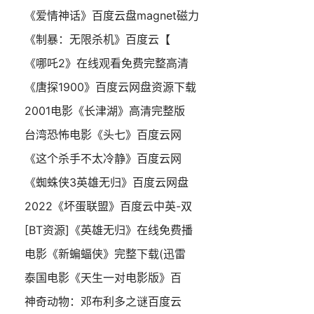
《爱情神话》百度云盘magnet磁力
《制暴：无限杀机》百度云【
《哪吒2》在线观看免费完整高清
《唐探1900》百度云网盘资源下载
2001电影《长津湖》高清完整版
台湾恐怖电影《头七》百度云网
《这个杀手不太冷静》百度云网
《蜘蛛侠3英雄无归》百度云网盘
2022《坏蛋联盟》百度云中英-双
[BT资源]《英雄无归》在线免费播
电影《新蝙蝠侠》完整下载(迅雷
泰国电影《天生一对电影版》百
神奇动物：邓布利多之谜百度云