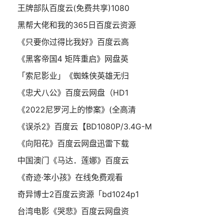
王牌部队百度云(免费共享)1080
黑帮大佬和我的365日百度云资源
《只要你过得比我好》百度云高
《黑客帝国4 矩阵重启》网盘英
「索尼影业」《蜘蛛侠英雄无归
《忠犬八公》百度云网盘（HD1
《2022尼罗河上的惨案》(全高清
《误杀2》百度云【BD1080P/3.4G-M
《向阳花》百度云网盘迅雷下载
中国澳门《马达．莲娜》百度云
《奇迹·笨小孩》在线免费观看
奇异博士2百度云资源「bd1024p1
台湾电影《哭悲》百度云网盘资