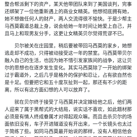
整合帮派剩下的资产，某天他带团队来到了美国谈判，完事
还绑架了一位他重新遇上的商业女精英。他想彻底拥有她，
她不想做任何人的财产，两人交流得很不愉快。于是少帮主
马西莫霸道总裁上身，说会给她一年时间让她爱上自己，并
且马上和现男友分手，这更让女精英贝尔觉得荒谬不已。
贝尔被关在庄园里，稍后要被带回马西莫的家乡，她想
逃走却不成功，只得被动接受这一年的禁室。马西莫带贝尔
融入自己的生活，也因为她不惜引发家族间的战争，这让贝
尔的思想也在逐步发生变化。其实马西莫除了一开始的绑架
过于霸道外，之后几乎是格外的保护和忍让，占有欲自然也
是十足。但要把它和五十度灰扯到一起，那还有不少的距
离，所以有这方面幻想的人可以放弃了。
就在贝尔终于接受了马西莫并决定嫁给他之后，他们两
人迎来了属于黑帮式的大结局，说实话不喜欢，如此题材那
必须是有情人终成眷属才对得起观众嘛。而且击杀贝尔的场
面依旧没有，车子开进隧道没有开出来，一个长镜头也太过
于简练了些。如同马西莫最开始说的那样，没有人相信他会