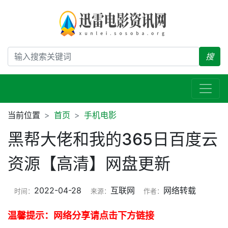
搜
当前位置
首页
手机电影
黑帮大佬和我的365日百度云
资源【高清】网盘更新
2022-04-28
互联网
网络转载
时间：
来源：
作者：
温馨提示：网络分享请点击下方链接