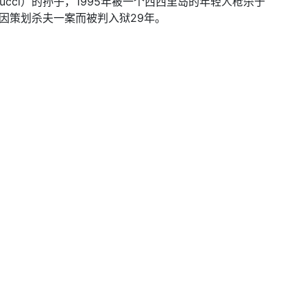
Gucci）的孙子，1995年被一个西西里岛的年轻人枪杀于
cci因策划杀夫一案而被判入狱29年。