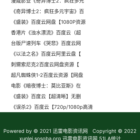
漫威影业《奇异博士2：疯狂多元
《奇异博士2：疯狂多元宇宙》百
《盛装》百度云网盘【1080P资源
香港片《浊水漂流》百度云（超
台版尸速列车《哭悲》百度云网
《以法之名》百度云阿里云盘【
刺猬索尼克2百度云网盘资源【
超凡蜘蛛侠1-2百度云资源【网盘
电影《暗夜博士：莫比亚斯》在
《盛装》百度云【超清晰】无删
《误杀2》百度云【720p/1080p高清
Powered by © 2021
迅雷电影资讯网
Copyright © 2022
xunlei.sosoba.org 迅雷电影资讯网
51LA统计