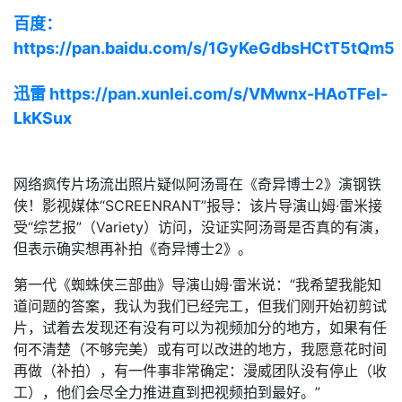
百度：
https://pan.baidu.com/s/1GyKeGdbsHCtT5tQm5
迅雷 https://pan.xunlei.com/s/VMwnx-HAoTFel-
LkKSux
网络疯传片场流出照片疑似阿汤哥在《奇异博士2》演钢铁
侠！影视媒体“SCREENRANT”报导：该片导演山姆·雷米接
受“综艺报”（Variety）访问，没证实阿汤哥是否真的有演，
但表示确实想再补拍《奇异博士2》。
第一代《蜘蛛侠三部曲》导演山姆·雷米说：“我希望我能知
道问题的答案，我认为我们已经完工，但我们刚开始初剪试
片，试着去发现还有没有可以为视频加分的地方，如果有任
何不清楚（不够完美）或有可以改进的地方，我愿意花时间
再做（补拍），有一件事非常确定：漫威团队没有停止（收
工），他们会尽全力推进直到把视频拍到最好。”