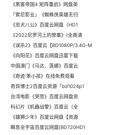
《黑客帝国4 矩阵重启》网盘英
「索尼影业」《蜘蛛侠英雄无归
《忠犬八公》百度云网盘（HD1
《2022尼罗河上的惨案》(全高清
《误杀2》百度云【BD1080P/3.4G-M
《向阳花》百度云网盘迅雷下载
中国澳门《马达．莲娜》百度云
《奇迹·笨小孩》在线免费观看
奇异博士2百度云资源「bd1024p1
台湾电影《哭悲》百度云网盘资
科幻片《机器战警》百度云（全
《雄狮少年》百度云网盘【资源
瞬息全宇宙百度云网盘[BD720HD1