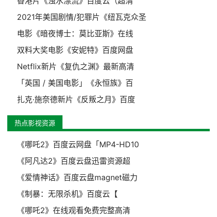
香港片《浊水漂流》百度云（超清
2021年美国剧情/犯罪片《纽瓦克众圣
电影《暗夜博士：莫比亚斯》在线
双料大奖电影《安妮特》百度网盘
Netflix新片《复仇之渊》最新高清
「英国 / 美国电影」《永恒族》百
扎克·施奈德新片《反叛之月》百度
热点影视资源
《哪吒2》百度云网盘「MP4-HD10
《阿凡达2》百度云盘迅雷资源超
《爱情神话》百度云盘magnet磁力
《制暴：无限杀机》百度云【
《哪吒2》在线观看免费完整高清