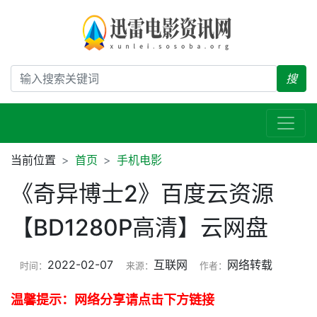
搜
当前位置
首页
手机电影
《奇异博士2》百度云资源
【BD1280P高清】云网盘
2022-02-07
互联网
网络转载
时间：
来源：
作者：
温馨提示：网络分享请点击下方链接