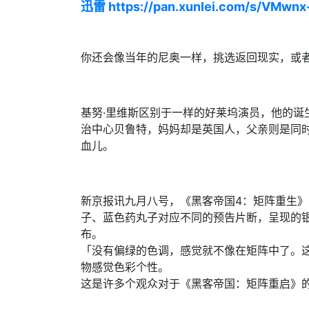
迅雷 https://pan.xunlei.com/s/VMwn
你还会像当年的尼奥一样，挑选返回现实，或
基努·里维斯区别于一样的好莱坞演员，他的诞
治中心贝鲁特，妈妈却是英国人，父亲则是同
血儿。
新京报讯九月八号，《黑客帝国4：矩阵重生》
子、蓝色药丸子对应不同的预告片断，呈现的
布。
「没有偏绿的色调，感觉就不像在矩阵中了。
物感觉色彩个性。
这是许多个观众对于《黑客帝国：矩阵重启》