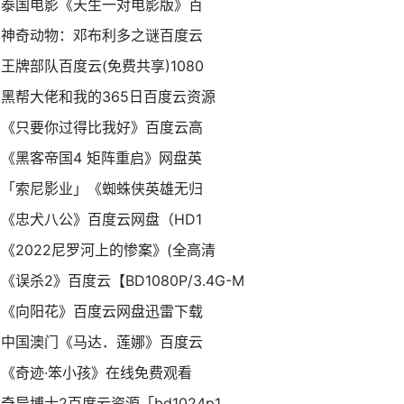
泰国电影《天生一对电影版》百
神奇动物：邓布利多之谜百度云
王牌部队百度云(免费共享)1080
黑帮大佬和我的365日百度云资源
《只要你过得比我好》百度云高
《黑客帝国4 矩阵重启》网盘英
「索尼影业」《蜘蛛侠英雄无归
《忠犬八公》百度云网盘（HD1
《2022尼罗河上的惨案》(全高清
《误杀2》百度云【BD1080P/3.4G-M
《向阳花》百度云网盘迅雷下载
中国澳门《马达．莲娜》百度云
《奇迹·笨小孩》在线免费观看
奇异博士2百度云资源「bd1024p1