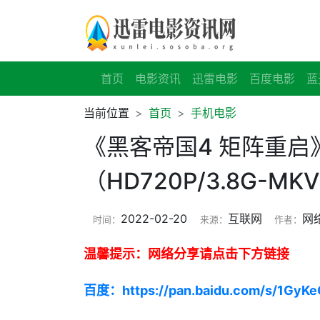
首页
电影资讯
迅雷电影
百度电影
蓝
当前位置
首页
手机电影
《黑客帝国4 矩阵重启
（HD720P/3.8G-
2022-02-20
互联网
网
时间：
来源：
作者：
温馨提示：网络分享请点击下方链接
百度：https://pan.baidu.com/s/1GyK