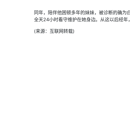
同年，陪伴他困顿多年的妹妹，被诊断的确为
全天24小时看守维护在她身边。从这以后经年
(来源：互联网转载)