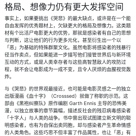
格局、想像力仍有更大发挥空间
事实上，如果要挑出《哭悲》的最大缺点，或许是在一个能
自由发挥的优秀题材上，欠缺更大的格局及想像力。这类题
材有个比活尸电影更大的优势，那就是感染者有自己的思想
与判断，这让他们的行为更多元化，甚至衍生出一个以
「恶」为基础的特殊群聚文化。虽然电影将感染者的残暴行
径当作卖点，但如果能进一步描写他们接管世界后与新环境
互动的方式，或是人类幸存者与这些高智慧敌人的攻防过
程，就不会让电影成为一成不变，且令人厌烦的血腥视觉轰
炸。
与《哭悲》的世界观最接近，也可能是电影灵感之一的独立
出版漫画《血十字》（Crosssed）就做了称职的示范。这
部由《黑袍纠察队》原作编剧 Garth Ennis 主导的恐怖美
漫，以独立故事的章节篇幅，描述反社会的残忍病毒感染者
「十字人」与人类的战争。书中曾出现试图建立新文明的聪
明感染者，也有为自保出卖同胞，却与感染者产生革命情感
的人类角色。这些巧思不但丰富了作品属性，也让「恶」有