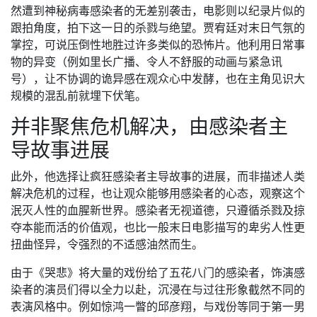
然遭到神秘病毒感染者的无差别袭击，电影则以纪录片似的
跟拍角度，拍下这一日的杀戮与绝望。贾宥廷对末日气氛的
掌控，可说压倒性地胜过许多类似的恐怖片。他利用日常事
物的异变（例如里长广播、令人不舒服的动画与紧急讯
号），让不协调的诡异感在观众心中发酵，也在主角见识大
规模的混乱前就埋下伏笔。
并非聚焦危机解决，由感染者主
导故事进展
此外，他选择让疯狂感染者主导故事的进展，而非描述人类
解决危机的过程，也让观众能够用感染者的心态，观察这个
泯灭人性的血腥新世界。感染者无视道德，只遵循杀戮及掠
夺本能而活的价值观，也比一般末日电影描写的卑劣人性更
扭曲怪异，令强烈的不适感油然而生。
由于《哭悲》将大量的戏份给了五花八门的感染者，饰演感
染者的演员们得以全力以赴，沉浸在与过往形象截然不同的
表演风格中。例如惊鸿一瞥的邱彦翔，与戏份等同于第一男