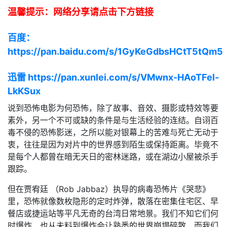
温馨提示：网络分享请点击下方链接
百度：
https://pan.baidu.com/s/1GyKeGdbsHCtT5tQm5
迅雷 https://pan.xunlei.com/s/VMwnx-HAoTFel-
LkKSux
说到恐怖电影为何恐怖，除了故事、音效、摄影或特效等要
素外，另一个不可或缺的条件是与生活经验的连结。自诩百
毒不侵的恐怖影迷，之所以能对银幕上的苦难与死亡无动于
衷，往往是因为对片中的世界感到陌生或保持距离。毕竟不
是每个人都曾在暗无天日的密林迷路，或在湖边小屋被杀手
跟踪。
但在贾宥廷 （Rob Jabbaz）执导的病毒恐怖片《哭悲》
里，恐怖就像数枚隐形的定时炸弹，散落在密集住宅区、早
餐店或捷运站等平凡无奇的台湾日常地景。我们不知它们何
时爆炸，也从未料到爆炸会让熟悉的世界崩塌碎散，而我们