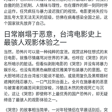
自傲的防卫机制、人情味与理性，也在爆炸的那一刻同时停
止运作，任凭疯狂与暴力凌迟我们的视觉。电影更将失控与
混乱夸大至无法无天的层级，仿佛在病毒感染全国之前，这
个国家就先放弃了自己。
日常崩塌于恶意，台湾电影史上
最骇人观影体验之一
当然，恐怖片可以是一种纯粹的宣泄。观赏这种狂想式的末
日电影，就像尽情痛骂对世界的不满，也呼应《哭悲》的片
名所暗示的脏话。但看似剥削电影的《哭悲》并没有将暴力
娱乐化，也没有用黑色幽默或优雅美学包装暴力的意图。它
大胆地将过去台湾省只能说不能拍，或是用复仇及黑帮题材
遮掩的残忍暴力，一口气拉到台面上。全片在施暴者的恶意
与被害者的痛苦间来回穿梭，冷酷且木然的旁观死亡与沉
沦，这让《哭悲》即使称不上最优秀的国产恐怖片，却无疑
缔造了最骇人的观影体验之一。
《哭悲》的故事相当简单，一对年轻情侣在早晨话别后，突