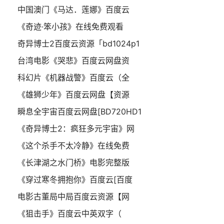
中国澳门《马达．莲娜》百度云
《奇迹·笨小孩》在线免费观看
奇异博士2百度云资源「bd1024p1
台湾电影《哭悲》百度云网盘资
科幻片《机器战警》百度云（全
《雄狮少年》百度云网盘【资源
瞬息全宇宙百度云网盘[BD720HD1
《奇异博士2：疯狂多元宇宙》网
《这个杀手不太冷静》在线免费
《长津湖之水门桥》电影完整版
《穿过寒冬拥抱你》百度云[百度
电影古董局中局百度云资源【网
《狙击手》百度云中英双字（