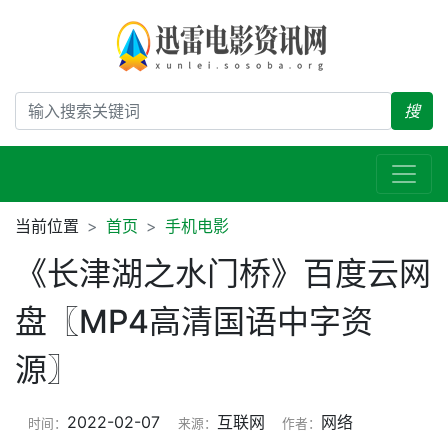
搜
当前位置
首页
手机电影
《长津湖之水门桥》百度云网
盘〖MP4高清国语中字资
源〗
2022-02-07
互联网
网络
时间：
来源：
作者：