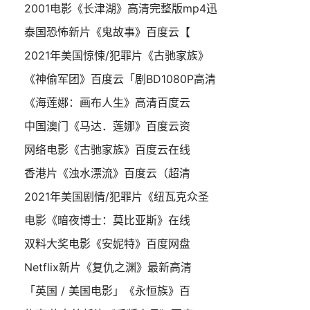
2001电影《长津湖》高清完整版mp4迅
泰国恐怖新片《鬼故事》百度云【
2021年美国惊悚/犯罪片《古驰家族》
《神偷军团》百度云「剧BD1080P高清
《海莲娜：画布人生》高清百度云
中国澳门《马达．莲娜》百度云资
网络电影《古驰家族》百度云在线
香港片《浊水漂流》百度云（超清
2021年美国剧情/犯罪片《纽瓦克众圣
电影《暗夜博士：莫比亚斯》在线
双料大奖电影《安妮特》百度网盘
Netflix新片《复仇之渊》最新高清
「英国 / 美国电影」《永恒族》百