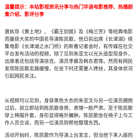
温馨提示：本站影视资讯分享与热门华语电影推荐、热播剧
集介绍、影评分享
曾执导《黄土地》、《霸王别姬》及《梅兰芳》等经典电影
而屡获大奖的中国名导演陈凯歌，他日前出席《长津湖》续
集电影《长津湖之水门桥》的新春记者会时，有传媒在社交
平台发布活动的视频，除了见到朱亚文以光头造型现身外，
出席者还包括导演徐克、演员李晨及韩东君等。然而有网民
发现陈凯歌走路缓慢，在坐下时还需要人搀扶，其身体状况
引起网民关注。
从视频可以见到，身穿黑色大衣的朱亚文与另一位演员拥抱
过后，就立即站到陈凯歌身旁，表情一脸严肃。至于陈凯歌
穿上棉服外套，身形显得格外臃肿。陈凯歌坐在椅子上与工
作人员交谈，而另一位演员则帮他整理东西。
活动开始时，陈凯歌作为导演上台发言，但当他下来入座的