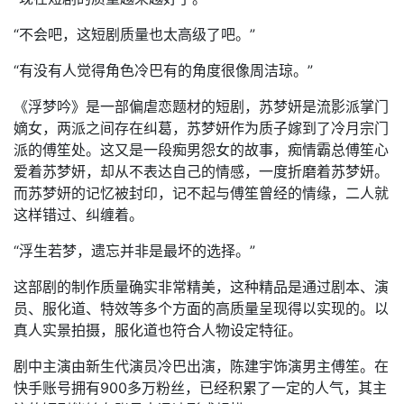
“不会吧，这短剧质量也太高级了吧。”
“有没有人觉得角色冷巴有的角度很像周洁琼。”
《浮梦吟》是一部偏虐恋题材的短剧，苏梦妍是流影派掌门
嫡女，两派之间存在纠葛，苏梦妍作为质子嫁到了冷月宗门
派的傅笙处。这又是一段痴男怨女的故事，痴情霸总傅笙心
爱着苏梦妍，却从不表达自己的情感，一度折磨着苏梦妍。
而苏梦妍的记忆被封印，记不起与傅笙曾经的情缘，二人就
这样错过、纠缠着。
“浮生若梦，遗忘并非是最坏的选择。”
这部剧的制作质量确实非常精美，这种精品是通过剧本、演
员、服化道、特效等多个方面的高质量呈现得以实现的。以
真人实景拍摄，服化道也符合人物设定特征。
剧中主演由新生代演员冷巴出演，陈建宇饰演男主傅笙。在
快手账号拥有900多万粉丝，已经积累了一定的人气，其主