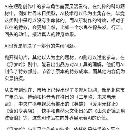
AI在短剧创作中的参与角色需要灵活看待。在纯粹的科幻题
材中，例如世界末日类型，AI技术可以作为主角存在，毕竟
这类剧中是可以没有生命体的。而AI所制作的特效，相对于
以往的特效，会更加自然，比如一个水鬼在撩头发、行走、
回头的动作，接近真人的转身效果。
AI也算是解决了一部分的焦虑问题。
抛开科幻片，其他以人为主的题材，AI则可以适度参与。在
《浮梦吟》剧中，能看出出品方对AI工具的理解，他们用AI
制作了特效部分，节省了原本的特效成本，而其他内容仍为
实景拍摄。
从去年到现在，市场上已经出现了多部AI短剧，像是北京市
广电总局、博纳和抖音合作推出的《三星堆：未来启示
录》，中央广播电视总台推出的《英雄》《爱用无终止》
《奇幻专卖店》，快手和自然火文化出品的《山海奇镜之劈
波斩浪》等，这些AI作品在向外界展示着AI的价值。
《浮梦吟》与可灵合作的AI技术，依托的是快手的AI平台。