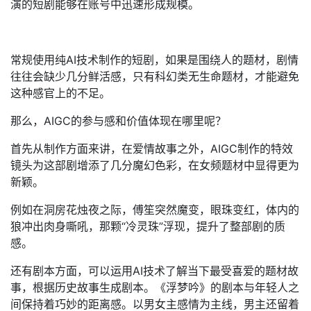
演的短剧能够在账号中迅速形成规模。
常规使用纯AI技术制作的短剧，如果是围绕人的题材，剧情
往往会缺少几分鲜活感，只有科幻类无生命题材，才能避免
这种感官上的不足。
那么，AIGC的参与感和价值体现在哪里呢？
首先从制作方面来讲，在爱情故事之外，AIGC制作的特效
镜头为这部剧增添了几分魔幻色彩，在女频题材中显得更为
新颖。
例如在洞房花烛夜之际，傅笙突然魔变，眼珠变红，体内的
狼冲出肉身嘶吼，那颗“冷灵珠”浮现，提升了整部剧的质
感。
还有剧本方面，可以运用AI技术了解当下最受喜爱的题材故
事，根据历史故事生成剧本。《浮梦吟》的剧本与年轻人之
间保持着巧妙的距离感。以男女主感情为主线，男主还留着