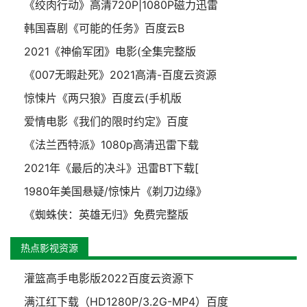
《绞肉行动》高清720P|1080P磁力迅雷
韩国喜剧《可能的任务》百度云B
2021《神偷军团》电影(全集完整版
《007无暇赴死》2021高清-百度云资源
惊悚片《两只狼》百度云(手机版
爱情电影《我们的限时约定》百度
《法兰西特派》1080p高清迅雷下载
2021年《最后的决斗》迅雷BT下载[
1980年美国悬疑/惊悚片《剃刀边缘》
《蜘蛛侠：英雄无归》免费完整版
热点影视资源
灌篮高手电影版2022百度云资源下
满江红下载（HD1280P/3.2G-MP4）百度