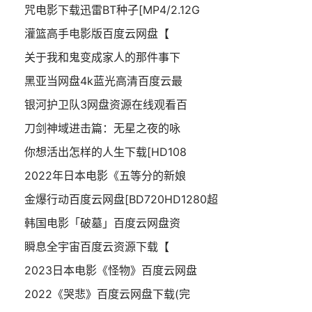
咒电影下载迅雷BT种子[MP4/2.12G
灌篮高手电影版百度云网盘【
关于我和鬼变成家人的那件事下
黑亚当网盘4k蓝光高清百度云最
银河护卫队3网盘资源在线观看百
刀剑神域进击篇：无星之夜的咏
你想活出怎样的人生下载[HD108
2022年日本电影《五等分的新娘
金爆行动百度云网盘[BD720HD1280超
韩国电影「破墓」百度云网盘资
瞬息全宇宙百度云资源下载【
2023日本电影《怪物》百度云网盘
2022《哭悲》百度云网盘下载(完