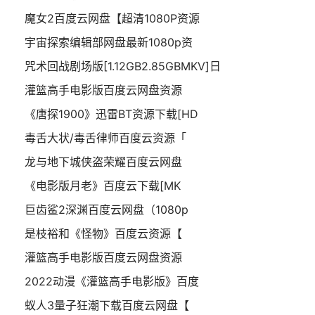
魔女2百度云网盘【超清1080P资源
宇宙探索编辑部网盘最新1080p资
咒术回战剧场版[1.12GB2.85GBMKV]日
灌篮高手电影版百度云网盘资源
《唐探1900》迅雷BT资源下载[HD
毒舌大状/毒舌律师百度云资源「
龙与地下城侠盗荣耀百度云网盘
《电影版月老》百度云下载[MK
巨齿鲨2深渊百度云网盘（1080p
是枝裕和《怪物》百度云资源【
灌篮高手电影版百度云网盘资源
2022动漫《灌篮高手电影版》百度
蚁人3量子狂潮下载百度云网盘【