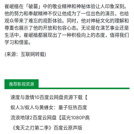
崔岷植在「破墓」中的敬业精神和神秘体验让人印象深刻。
他的努力和奉献精神不仅让他成为了一位出色的演员，也给
观众带来了难忘的观影体验。同时，他对神秘文化的理解和
尊重也展示了他的开放和包容心态。无论是在演艺事业还是
生活中，崔岷植都展现出了一种积极向上的态度，值得我们
学习和借鉴。
(来源：互联网转载)
推荐影视资源
速度与激情10百度云网盘资源下载【
蚁人3/蚁人与黄蜂女：量子狂热百度
流浪地球2百度云网盘【蓝光1080P高
《鬼灭之刃第二季》百度云原声版