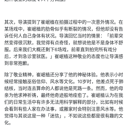
其次，导演提到了崔岷植在拍摄过程中的一次意外情况。在
某场戏中，崔岷植的肋骨似乎有断裂的情况，但他却没有告
诉任何人自己身体有状况。导演回忆当时的情景：「前辈突
然变得很沉默，我觉得有点奇怪，就想说他是不是身体不舒
服。后来我们大概还剩下6场戏，前辈直到拍完所有戏分
后，才到急诊室就医。」崔岷植这种敬业的态度也让导演感
到非常抱歉。
除了敬业精神，崔岷植还分享了他的神秘体验。他表示小时
候经常接触巫俗信仰、风水等文化。10岁时，他差点死于肺
结核，当时连去算命的人都说他是死路一条。然而，他的母
亲为他求神祈祷，最终他奇迹般地痊愈了。崔岷植认为在我
们的日常生活中有许多无法用科学解释的部分，比如有时候
会看到有些人家在办法事，或搬家时会特别注意风水等。他
觉得与其说这是一种「迷信」，不如说这些都是很有趣的文
化。