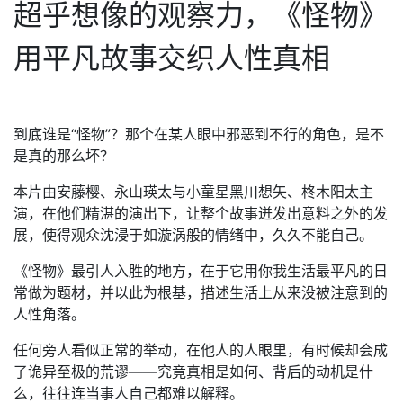
超乎想像的观察力，《怪物》
用平凡故事交织人性真相
到底谁是“怪物”？那个在某人眼中邪恶到不行的角色，是不
是真的那么坏？
本片由安藤樱、永山瑛太与小童星黑川想矢、柊木阳太主
演，在他们精湛的演出下，让整个故事迸发出意料之外的发
展，使得观众沈浸于如漩涡般的情绪中，久久不能自己。
《怪物》最引人入胜的地方，在于它用你我生活最平凡的日
常做为题材，并以此为根基，描述生活上从来没被注意到的
人性角落。
任何旁人看似正常的举动，在他人的人眼里，有时候却会成
了诡异至极的荒谬——究竟真相是如何、背后的动机是什
么，往往连当事人自己都难以解释。