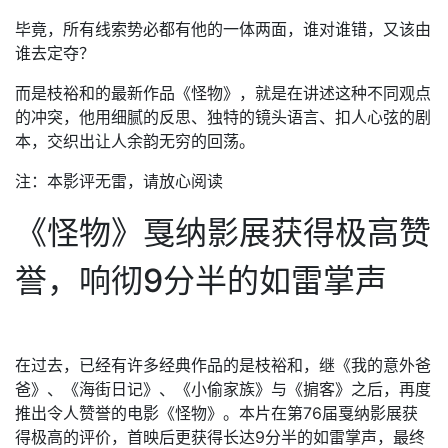
毕竟，所有线索势必都有他的一体两面，谁对谁错，又该由
谁去定夺？
而是枝裕和的最新作品《怪物》，就是在讲述这种不同观点
的冲突，他用细腻的反思、独特的镜头语言、扣人心弦的剧
本，交织出让人余韵无穷的回荡。
注：本影评无雷，请放心阅读
《怪物》戛纳影展获得极高赞
誉，响彻9分半的如雷掌声
在过去，已经有许多经典作品的是枝裕和，继《我的意外爸
爸》、《海街日记》、《小偷家族》与《掮客》之后，再度
推出令人赞誉的电影《怪物》。本片在第76届戛纳影展获
得极高的评价，首映后更获得长达9分半的如雷掌声，最终