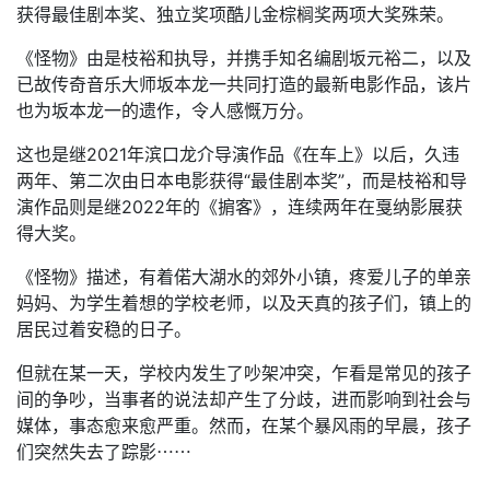
获得最佳剧本奖、独立奖项酷儿金棕榈奖两项大奖殊荣。
《怪物》由是枝裕和执导，并携手知名编剧坂元裕二，以及
已故传奇音乐大师坂本龙一共同打造的最新电影作品，该片
也为坂本龙一的遗作，令人感慨万分。
这也是继2021年滨口龙介导演作品《在车上》以后，久违
两年、第二次由日本电影获得“最佳剧本奖”，而是枝裕和导
演作品则是继2022年的《掮客》，连续两年在戛纳影展获
得大奖。
《怪物》描述，有着偌大湖水的郊外小镇，疼爱儿子的单亲
妈妈、为学生着想的学校老师，以及天真的孩子们，镇上的
居民过着安稳的日子。
但就在某一天，学校内发生了吵架冲突，乍看是常见的孩子
间的争吵，当事者的说法却产生了分歧，进而影响到社会与
媒体，事态愈来愈严重。然而，在某个暴风雨的早晨，孩子
们突然失去了踪影⋯⋯