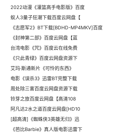
2022动漫《灌篮高手电影版》百度
蚁人3量子狂潮下载百度云网盘【
《志愿军2》BT下载[BDHD-MP4MKV]百度
《封神第二部》百度云网盘【蓝
台湾电影《咒》百度云在线免费
《只此青绿》百度云网盘资源下
艾玛·斯通新片《可怜的东西》
电影《误杀3》迅雷BT完整下载
周处除三害百度云网盘资源下载
铃芽之旅百度云网盘【高清108
阿凡达2水之道百度云网盘[HD10
[超高清]《蜘蛛侠3英雄无归》迅
《芭比Barbie》真人版电影迅雷下