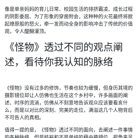
像是单亲妈妈的育儿日常、校园生活的排挤霸凌、成长过程
的阴影委屈、为了形象的穿凿附会，这种种的火花最终将掀
起燎原般的怒火，牵一发而动全身的影响冲击了传统的价值
观，令人醍醐灌顶。
《怪物》透过不同的观点阐
述，看待你我认知的脉络
《怪物》没有过多的修饰，节奏也较为缓慢，但身历其境的
摄影镜位却让人仿佛也生活在这个乡村中，许多画面的阐
述、时序的流淌，仿佛从不刻意地告诉观众应该要看亥什
么，而是以对比的深刻、完美的走位，满溢这几个人物背后
不可告人的真相。
值得一提的是，《怪物》透过不同的面向，去阐述一件事情
的各种脉络，但是枝裕和不是单纯的藉由换镜位、视角来呈