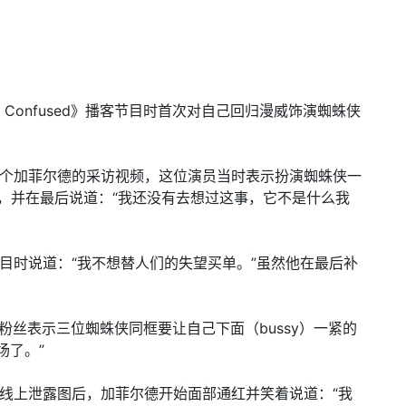
Sad Confused》播客节目时首次对自己回归漫威饰演蜘蛛侠
布了一个加菲尔德的采访视频，这位演员当时表示扮演蜘蛛侠一
book），并在最后说道：“我还没有去想过这事，它不是什么我
》节目时说道：“我不想替人们的失望买单。”虽然他在最后补
出了一位粉丝表示三位蜘蛛侠同框要让自己下面（bussy）一紧的
场了。”
证实的线上泄露图后，加菲尔德开始面部通红并笑着说道：“我