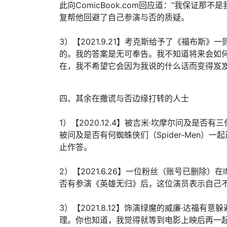
此向ComicBook.com回应道：“我保证
复帮他回避了自己参演与否的质疑。
3）【2021.9.21】考克斯给予了《福布斯
的。我的答案是无可奉告。我不知道将来会如
在，我不希望它会因为我说的什么话而变得岌岌
四、其余在撒谎与否边缘打转的人士
1）【2020.12.4】被吉米·坎摩尔问及是
被问及是否有何蜘蛛侠们（Spider-Men）一
止作答。
2）【2021.6.26】一位粉丝（账号已删除
否有参演《英雄无归》后，这位演员表示自己
3）【2021.8.12】饰演绿魔的威廉·达福有
理。你也知道，我觉得就等到电影上映后再一起