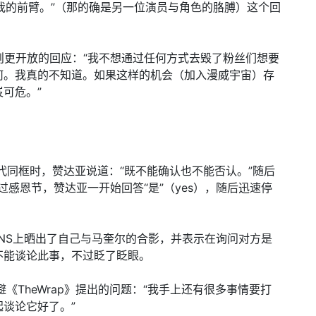
那不是我的前臂。”（那的确是另一位演员与角色的胳膊）这个回
》一则更开放的回应：“我不想通过任何方式去毁了粉丝们想要
何。我真的不知道。如果这样的机会（加入漫威宇宙）存
可危。”
否有三代同框时，赞达亚说道：“既不能确认也不能否认。”随后
起过感恩节，赞达亚一开始回答“是”（yes），随后迅速停
）在INS上晒出了自己与马奎尔的合影，并表示在询问对方是
不能谈论此事，不过眨了眨眼。
意躲避《TheWrap》提出的问题：“我手上还有很多事情要打
谈论它好了。”