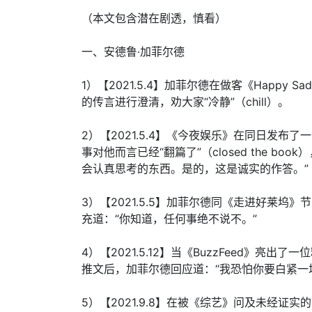
（本文包含潜在剧透，慎看）
一、安德鲁·加菲尔德
1）【2021.5.4】加菲尔德在做客《Happy 
的传言进行澄清，劝大家“冷静”（chill）。
2）【2021.5.4】《今夜娱乐》在同日发
事对他而言已经“翻篇了”（closed the 
会认真思考的东西。是的，这是诚实的作答。”
3）【2021.5.5】加菲尔德同《走进好莱坞
充道：“你知道，任何事绝不说不。”
4）【2021.5.12】当《BuzzFeed》亮
推文后，加菲尔德回应道：“我恐怕你要白紧一
5）【2021.9.8】在被《综艺》问及未经