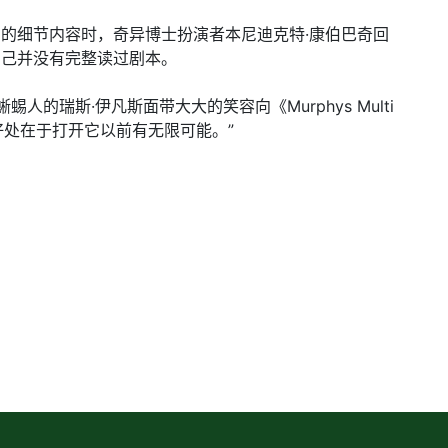
于影片的细节内容时，奇异博士扮演者本尼迪克特·康伯巴奇回
自己并没有完整读过剧本。
蜥蜴人的瑞斯·伊凡斯面带大大的笑容向《Murphys Multi
个好处在于打开它以前有无限可能。”