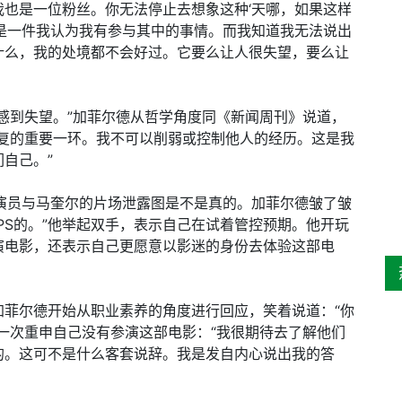
也是一位粉丝。你无法停止去想象这种‘天哪，如果这样
是一件我认为我有参与其中的事情。而我知道我无法说出
什么，我的处境都不会好过。它要么让人很失望，要么让
让大家感到失望。”加菲尔德从哲学角度同《新闻周刊》说道，
康复的重要一环。我不可以削弱或控制他人的经历。这是我
自己。”
问这位演员与马奎尔的片场泄露图是不是真的。加菲尔德皱了皱
PS的。”他举起双手，表示自己在试着管控预期。他开玩
演电影，还表示自己更愿意以影迷的身份去体验这部电
时，加菲尔德开始从职业素养的角度进行回应，笑着说道：“你
一次重申自己没有参演这部电影：“我很期待去了解他们
的。这可不是什么客套说辞。我是发自内心说出我的答