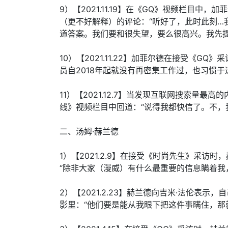
9）【2021.11.19】在《GQ》视频栏目
（更不好解释）的评论：“听好了，此时此刻…我
道答案。我们要和很失望，要么很高兴。我先提
10）【2021.11.22】加菲尔德在接受《
员自2018年起就没有再密集工作过，也习惯于
11）【2021.12.7】当发现互联网搜索量
线》视频栏目中回道：“说得我都快信了。不，
二、汤姆·赫兰德
1）【2021.2.9】在接受《时尚先生》采
“除非大家（漫威）有什么最重要的信息瞒着我
2）【2021.2.23】赫兰德向吉米·法伦表
影里：“他们要是能从我眼下把这件事瞒住，那