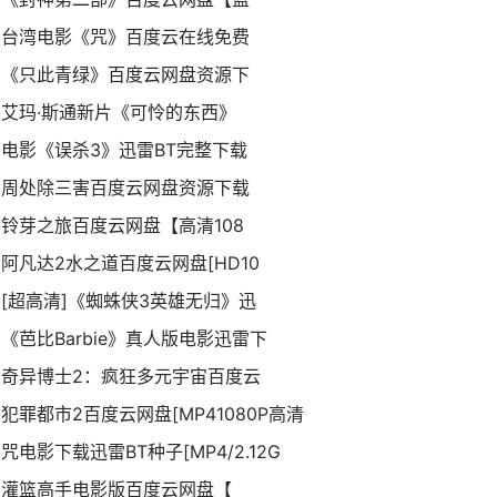
台湾电影《咒》百度云在线免费
《只此青绿》百度云网盘资源下
艾玛·斯通新片《可怜的东西》
电影《误杀3》迅雷BT完整下载
周处除三害百度云网盘资源下载
铃芽之旅百度云网盘【高清108
阿凡达2水之道百度云网盘[HD10
[超高清]《蜘蛛侠3英雄无归》迅
《芭比Barbie》真人版电影迅雷下
奇异博士2：疯狂多元宇宙百度云
犯罪都市2百度云网盘[MP41080P高清
咒电影下载迅雷BT种子[MP4/2.12G
灌篮高手电影版百度云网盘【