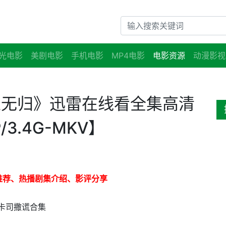
光电影
美剧电影
手机电影
MP4电影
电影资源
动漫影视
雄无归》迅雷在线看全集高清
3.4G-MKV】
络
推荐、热播剧集介绍、影评分享
员卡司撒谎合集