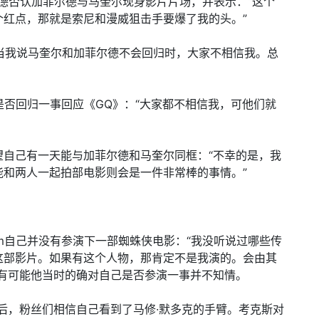
，赫兰德否认加菲尔德与马奎尔现身影片片场，并表示：“这个
个红点，那就是索尼和漫威狙击手要爆了我的头。”
》：“当我说马奎尔和加菲尔德不会回归时，大家不相信我。总
马奎尔是否回归一事回应《GQ》：“大家都不相信我，可他们就
，希望自己有一天能与加菲尔德和马奎尔同框：“不幸的是，我
能和两人一起拍部电影则会是一件非常棒的事情。”
ok.com自己并没有参演下一部蜘蛛侠电影：“我没听说过哪些传
这部影片。如果有这个人物，那肯定不是我演的。会由其
，有可能他当时的确对自己是否参演一事并不知情。
曝光后，粉丝们相信自己看到了马修·默多克的手臂。考克斯对