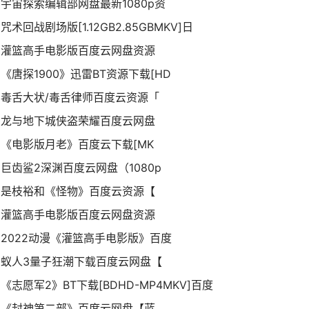
宇宙探索编辑部网盘最新1080p资
咒术回战剧场版[1.12GB2.85GBMKV]日
灌篮高手电影版百度云网盘资源
《唐探1900》迅雷BT资源下载[HD
毒舌大状/毒舌律师百度云资源「
龙与地下城侠盗荣耀百度云网盘
《电影版月老》百度云下载[MK
巨齿鲨2深渊百度云网盘（1080p
是枝裕和《怪物》百度云资源【
灌篮高手电影版百度云网盘资源
2022动漫《灌篮高手电影版》百度
蚁人3量子狂潮下载百度云网盘【
《志愿军2》BT下载[BDHD-MP4MKV]百度
《封神第二部》百度云网盘【蓝