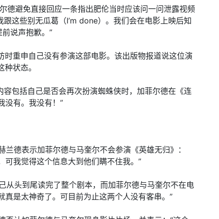
中，加菲尔德避免直接回应一条指出肥伦当时应该问一问泄露视频
跟这些别无瓜葛（I’m done）。我们会在电影上映后知
前说声抱歉。”
GQ》采访时重申自己没有参演这部电影。该出版物报道说这位演
这种状态。
最高的内容包括自己是否会再次扮演蜘蛛侠时，加菲尔德在《连
我没有。我没有！”
访时，赫兰德表示加菲尔德与马奎尔不会参演《英雄无归》：
，可我觉得这个信息大到他们瞒不住我。”
示，自己从头到尾读完了整个剧本，而加菲尔德与马奎尔不在电
就真是太神奇了。可目前为止这两个人没有客串。”