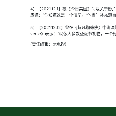
4）【2021.12.1】被《今日美国》问及关
应道：“你知道这是一个僵局。”他当时补充道
5）【2021.12.12】曾在《超凡蜘蛛侠》中饰演
verse》表示：“就像大多数圣诞节礼物，一
(责任编辑：bt电影)