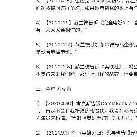
3）【2021.4.15】在接受《GQ》采访时
问题我被问过好多次。如果你看到我的头上有
4）【2021.11.9】赫兰德告诉《完全电影
有一天大家会相信的。”
5）【2021.11.17】赫兰德就加菲尔德与
是没有参演电影。”
6）【2021.12.8】赫兰德告诉《美联社》
不觉得未来我们能一起穿上同样的战衣，但要
三、查理·考克斯
1）【2020.4.30】考克斯告诉ComicBo
言，肯定不会有我扮演的夜魔侠。我没有参与
它演员来扮演。”当时《英雄无归》尚未开拍
2）【2021.9.1】在《英雄无归》先导预告