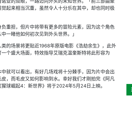
角诺亚的双眼，一路迈向外头的未知世界。「前三部曲聚
感觉起来相当沉重，虽然令人十分乐在其中，却也同时极
身负重担，但片中将带有更多的冒险元素，因为这个角色
从中一睹他如何初次见到外头世界。」
类的场景将更贴近1968年原版电影《浩劫余生》，此外
打一个盛大场面，特效指导艾瑞克温奎斯特将此形容为
本中就可以看出，有好几场戏将十分棘手，因为片中会出
毛皮，而毛皮又如何影响到水。幸好我们才刚拍完《阿凡
球崛起4：新世界》将于2024年5月24日上映。