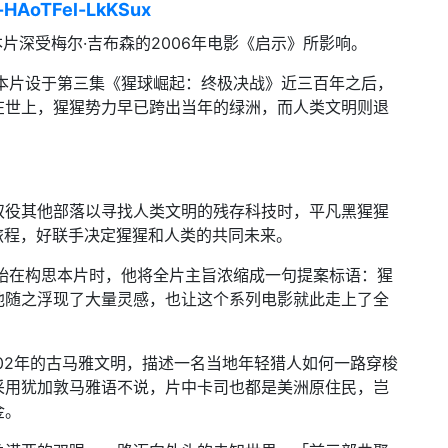
x-HAoTFel-LkKSux
片深受梅尔·吉布森的2006年电影《启示》所影响。
本片设于第三集《猩球崛起：终极决战》近三百年之后，
在世上，猩猩势力早已跨出当年的绿洲，而人类文明则退
奴役其他部落以寻找人类文明的残存科技时，平凡黑猩猩
旅程，好联手决定猩猩和人类的共同未来。
始在构思本片时，他将全片主旨浓缩成一句提案标语：猩
他随之浮现了大量灵感，也让这个系列电影就此走上了全
502年的古马雅文明，描述一名当地年轻猎人如何一路穿梭
采用犹加敦马雅语不说，片中卡司也都是美洲原住民，岂
金。