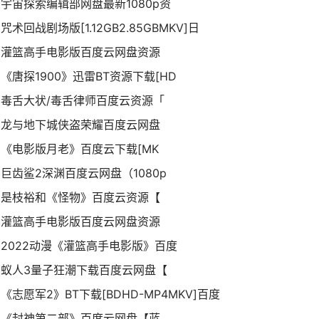
宇宙探索编辑部网盘最新1080p资
咒术回战剧场版[1.12GB2.85GBMKV]日
灌篮高手电影版百度云网盘资源
《唐探1900》迅雷BT资源下载[HD
毒舌大状/毒舌律师百度云资源「
龙与地下城侠盗荣耀百度云网盘
《电影版月老》百度云下载[MK
巨齿鲨2深渊百度云网盘（1080p
是枝裕和《怪物》百度云资源【
灌篮高手电影版百度云网盘资源
2022动漫《灌篮高手电影版》百度
蚁人3量子狂潮下载百度云网盘【
《志愿军2》BT下载[BDHD-MP4MKV]百度
《封神第二部》百度云网盘【蓝