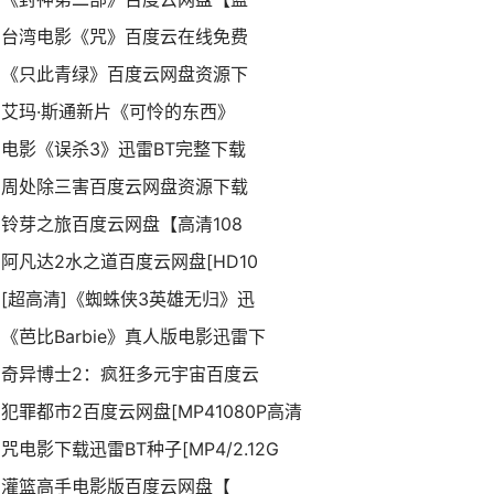
台湾电影《咒》百度云在线免费
《只此青绿》百度云网盘资源下
艾玛·斯通新片《可怜的东西》
电影《误杀3》迅雷BT完整下载
周处除三害百度云网盘资源下载
铃芽之旅百度云网盘【高清108
阿凡达2水之道百度云网盘[HD10
[超高清]《蜘蛛侠3英雄无归》迅
《芭比Barbie》真人版电影迅雷下
奇异博士2：疯狂多元宇宙百度云
犯罪都市2百度云网盘[MP41080P高清
咒电影下载迅雷BT种子[MP4/2.12G
灌篮高手电影版百度云网盘【