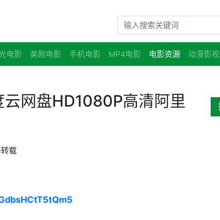
光电影
美剧电影
手机电影
MP4电影
电影资源
动漫影视
云网盘HD1080P高清阿里
络转载
eGdbsHCtT5tQm5