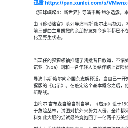
迅雷 https://pan.xunlei.com/s/VMwn
《猩球崛起4：新世界》导演韦斯·鲍尔透露，本
由《移动迷宫》系列导演韦斯·鲍尔出马操刀，
前三部曲主角凯撒的亲朋好友如今多半都已不
化至野生状态。
当现任的猩猩领袖推翻了凯撒昔日教诲，不惜
诺亚（Noa）则和一名年轻人类结伴踏上冒险
导演韦斯·鲍尔向帝国杂志解释道，当自己一开
猩版的《启示》。在敲定这个基本概念之后，
新路线。
由梅尔·吉布森自编自制自导，《启示》设于1
于危险丛林，试图对抗外来势力入侵。全片都
料如此大胆的尝试最终竟抱回了一亿两千万美