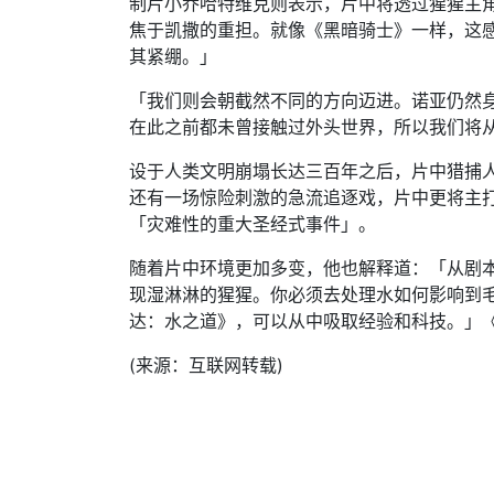
制片小乔哈特维克则表示，片中将透过猩猩主
焦于凯撒的重担。就像《黑暗骑士》一样，这
其紧绷。」
「我们则会朝截然不同的方向迈进。诺亚仍然
在此之前都未曾接触过外头世界，所以我们将
设于人类文明崩塌长达三百年之后，片中猎捕人
还有一场惊险刺激的急流追逐戏，片中更将主
「灾难性的重大圣经式事件」。
随着片中环境更加多变，他也解释道：「从剧
现湿淋淋的猩猩。你必须去处理水如何影响到
达：水之道》，可以从中吸取经验和科技。」《猩
(来源：互联网转载)