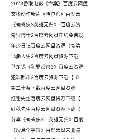
2023香港电影《命案》百度云网盘
玄彬动作新片《哈尔滨》百度云
《蜘蛛侠3英雄无归》-百度云资
奇异博士2百度云网盘在线免费观
年少日记百度云网盘资源（高清
飞驰人生2百度云网盘资源下载
马东锡《犯罪都市2》百度云资源
犯罪都市2百度云资源下载【10
第二十条下载百度云网盘资源
红毯先生百度云网盘资源下载【
红毯先生百度云网盘资源下载【
分享《蜘蛛侠3：英雄无归》百度
《瞬息全宇宙》百度云盘未删减