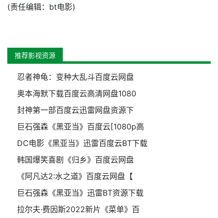
(责任编辑：bt电影)
推荐影视资源
忍者神龟：变种大乱斗百度云网盘
奥本海默下载百度云高清网盘1080
封神第一部百度云迅雷网盘资源下
巨石强森《黑亚当》百度云[1080p高
DC电影《黑亚当》迅雷百度云BT下载
韩国爆笑喜剧《归乡》百度云网盘
《阿凡达2:水之道》百度云网盘【
巨石强森《黑亚当》迅雷BT资源下载
拉尔夫·费因斯2022新片《菜单》百