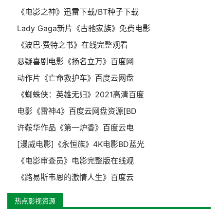
《电影之神》迅雷下载/BT种子下载
Lady Gaga新片《古驰家族》免费电影
《波巴·费特之书》在线完整观看
悬疑喜剧电影《扬名立万》百度网
动作片《亡命救护车》百度云网盘
《蜘蛛侠：英雄无归》2021高清百度
电影《雷神4》百度云网盘资源[BD
许鞍华作品《第一炉香》百度云电
[漫威电影]《永恒族》4K电影BD蓝光
《电影审查员》电影完整版在线观
《路易斯韦恩的激情人生》百度云
热点影视资源