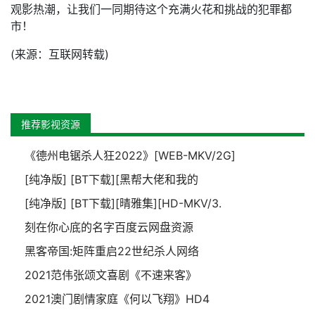
观影热潮，让我们一同期待这个充满火花和挑战的犯罪都
市！
(来源：互联网转载)
推荐影视资源
《德州电锯杀人狂2022》[WEB-MKV/2G]
[纯净版] [BT下载][黑帮大佬和我的
[纯净版] [BT下载][晴雅集][HD-MKV/3.
刻在你心底的名字百度云网盘资源
黑客帝国:矩阵重启22世纪杀人网络
2021范伟张颂文喜剧《不速来客》
2021澳门剧情家庭《何以飞翔》HD4