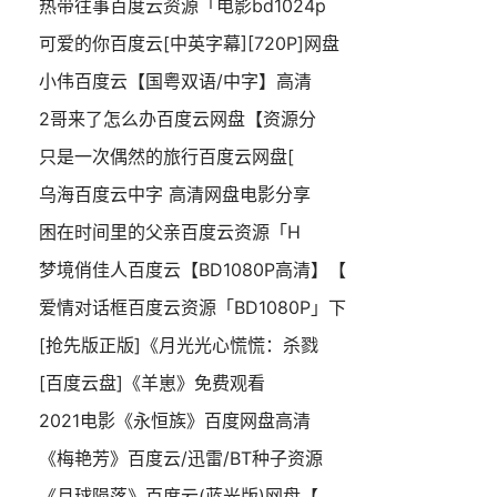
热带往事百度云资源「电影bd1024p
可爱的你百度云[中英字幕][720P]网盘
小伟百度云【国粤双语/中字】高清
2哥来了怎么办百度云网盘【资源分
只是一次偶然的旅行百度云网盘[
乌海百度云中字 高清网盘电影分享
困在时间里的父亲百度云资源「H
梦境俏佳人百度云【BD1080P高清】【
爱情对话框百度云资源「BD1080P」下
[抢先版正版]《月光光心慌慌：杀戮
[百度云盘]《羊崽》免费观看
2021电影《永恒族》百度网盘高清
《梅艳芳》百度云/迅雷/BT种子资源
《月球陨落》百度云(蓝光版)网盘【