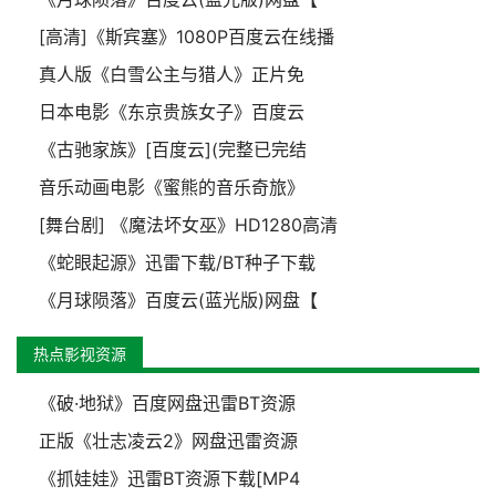
[高清]《斯宾塞》1080P百度云在线播
真人版《白雪公主与猎人》正片免
日本电影《东京贵族女子》百度云
《古驰家族》[百度云](完整已完结
音乐动画电影《蜜熊的音乐奇旅》
[舞台剧] 《魔法坏女巫》HD1280高清
《蛇眼起源》迅雷下载/BT种子下载
《月球陨落》百度云(蓝光版)网盘【
热点影视资源
《破·地狱》百度网盘迅雷BT资源
正版《壮志凌云2》网盘迅雷资源
《抓娃娃》迅雷BT资源下载[MP4