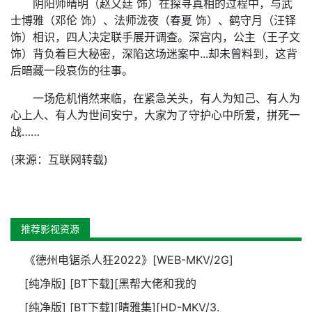
阴阳师晴明（赵又廷 饰）在探寻真相的过程中，与武
士博雅（邓伦 饰）、法师泷夜（春夏 饰）、鹤守月（汪铎
饰）相识，四人决定联手展开调查。深宫内，公主（王子文
饰）背负着巨大秘密，深陷这场迷案中...却未曾料到，这背
后暗藏一段哀伤的往事。
一场危机悄然来临，在紧急关头，有人为知己、有人为
心上人、有人为世间安宁，大家为了守护心中所爱，拼死一
战……
(来源：互联网转载)
推荐影视资源
《德州电锯杀人狂2022》[WEB-MKV/2G]
[纯净版] [BT下载][黑帮大佬和我的
[纯净版] [BT下载][晴雅集][HD-MKV/3.