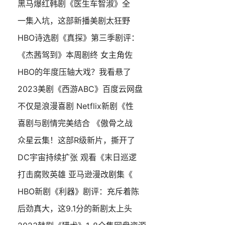
黑马爆红韩剧《医生车智淑》全
一集入坑，这部新播美剧太狂野
HBO诗选剧《真探》第三季剧评：
《杰茜驾到》本周剧终 女主角佐
HBO的年度压轴大戏？我看悬了
2023美剧《西游ABC》百度云网盘
不仅是浪漫喜剧 Netflix新剧《性
喜剧与剧情完美结合 《傲骨之战
众星云集！这部R级新片，撕开了
DC宇宙持续扩张 观看《末日巡逻
打击腐败英雄 亚马逊漫改剧集《
HBO新剧《利器》剧评：充斥着陈
后劲真大，这9.1分的新剧太上头