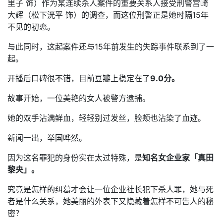
里子 饰）作为某连续杀人案件的重要关系人接受刑警宫崎
大辉（松下洸平 饰）的调查，而这位刑警正是她时隔15年
不见的初恋。
与此同时，这起案件还与15年前发生的失踪事件联系到了一
起。
开播后口碑很不错，目前豆瓣上稳定在了
9.0分。
故事开始，一位美艳的女人被警方逮捕。
她的双手沾满鲜血，轻轻别过发丝，脸颊也沾染了血迹。
新闻一出，举国哗然。
因为这名罪犯的身份实在太过特殊，是
知名女企业家「真田
黎央」。
究竟是怎样的纠葛才会让一位企业社长犯下杀人罪，她与死
者是什么关系，她美丽的外表下又隐藏着怎样不可告人的秘
密？