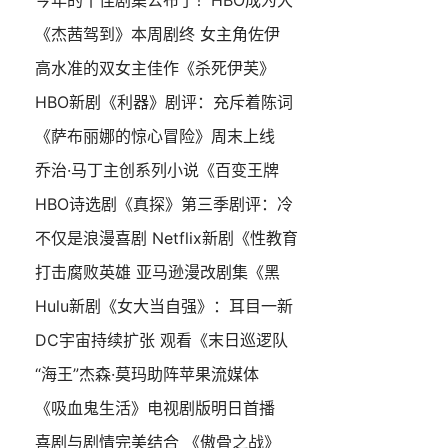
今年的十佳剧集公布了！HBO成为大
《杰茜驾到》本周剧终 女主角佐伊
高水准的双女主佳作《杀死伊芙》
HBO新剧《利器》剧评：充斥着陈词
《萨布丽娜的惊心冒险》周末上线
乔治·马丁主创系列小说《百变王牌
HBO诗选剧《真探》第三季剧评：冷
不仅是浪漫喜剧 Netflix新剧《性教育
打击腐败英雄 亚马逊漫改剧集《黑
Hulu新剧《女大当自强》：耳目一新
DC宇宙持续扩张 观看《末日巡逻队
“海王”杰森·莫玛助阵苹果流媒体
《吸血鬼生活》电视剧版明日首播
喜剧与剧情完美结合 《傲骨之战》