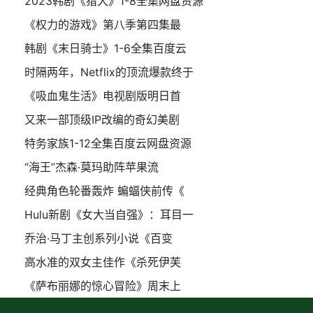
2023韩剧《猎犬》1-8全集网盘资源
《权力的游戏》第八季第四集最
韩剧《末日骑士》1-6全集百度云
时隔两年，Netflix的顶流爆款终于
《吸血鬼生活》电视剧版明日首
又来一部顶级IP改编的奇幻美剧
特务家族1-12全集百度云网盘资源
“海王”杰森·莫玛助阵苹果流
经典角色轮番轰炸 蝙蝠侠前传《
Hulu新剧《女大当自强》：耳目一
乔治·马丁主创系列小说《百变
高水准的双女主佳作《杀死伊芙
《萨布丽娜的惊心冒险》周末上