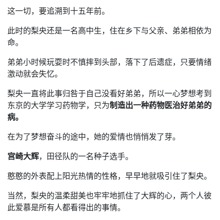
这一切，要追溯到十五年前。
此时的梨央还是一名高中生，住在乡下与父亲、弟弟相依为
命。
弟弟小时候玩耍时不慎摔到头部，落下了后遗症，只要情绪
激动就会失忆。
梨央一直将此事归咎于自己没看好弟弟，所以一心梦想考到
东京的大学学习药物学，只为
制造出一种药物医治好弟弟的
病。
在为了梦想奋斗的途中，她的爱情也悄悄发了芽。
宫崎大辉
，田径队的一名种子选手。
憨憨的外表配上阳光热情的性格，早早地就吸引住了梨央。
当然，梨央的温柔甜美也牢牢地抓住了大辉的心，两个人彼
此爱慕是所有人都看得出的事情。