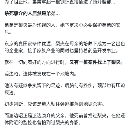
为了阻止他，弟弟拿起一根钢钎直接捅进了康介腹部…
杀死康介的人居然是弟弟...
弟弟是梨央最为珍视的人，她下定决心必要保护弟弟的安
危。
东京的真田家条件优渥，梨央在母亲的培养下成为一名出色
的企业家，接手家族产业的同时也坚持着药品开发事业。
就在一切向着好的方向进行时，
又有一桩案件找上了梨央。
渡边昭，遗体被发现在一个池塘内。
池边有疑似争执留下的足迹，后脑勺有挫伤，颈部也有压迫
痕迹。
初步判断，应该是遭人勒住颈部推落到池塘杀害。
而渡边昭正是渡边康介的父亲，他死前曾找过梨央，在他遗
体附近的监控也曾拍到过梨央的身影。