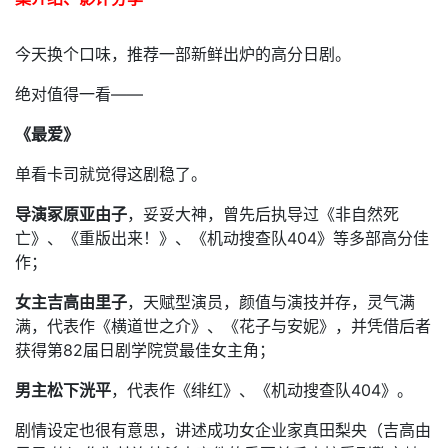
今天换个口味，推荐一部新鲜出炉的高分日剧。
绝对值得一看——
《最爱》
单看卡司就觉得这剧稳了。
导演冢原亚由子
，妥妥大神，曾先后执导过《非自然死
亡》、《重版出来！》、《机动搜查队404》等多部高分佳
作；
女主吉高由里子
，天赋型演员，颜值与演技并存，灵气满
满，代表作《横道世之介》、《花子与安妮》，并凭借后者
获得第82届日剧学院赏最佳女主角；
男主松下洸平
，代表作《绯红》、《机动搜查队404》。
剧情设定也很有意思，讲述成功女企业家真田梨央（吉高由