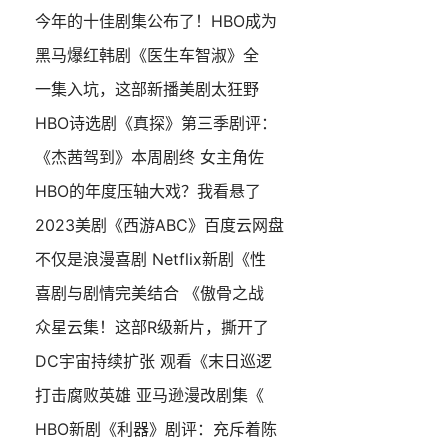
今年的十佳剧集公布了！HBO成为
黑马爆红韩剧《医生车智淑》全
一集入坑，这部新播美剧太狂野
HBO诗选剧《真探》第三季剧评：
《杰茜驾到》本周剧终 女主角佐
HBO的年度压轴大戏？我看悬了
2023美剧《西游ABC》百度云网盘
不仅是浪漫喜剧 Netflix新剧《性
喜剧与剧情完美结合 《傲骨之战
众星云集！这部R级新片，撕开了
DC宇宙持续扩张 观看《末日巡逻
打击腐败英雄 亚马逊漫改剧集《
HBO新剧《利器》剧评：充斥着陈