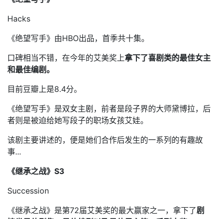
Hacks
《绝望写手》由HBO出品，首季共十集。
口碑相当不错，在今年的艾美奖上
拿下了喜剧类的最佳女主
和最佳编剧。
目前豆瓣上是8.4分。
《绝望写手》是双女主剧，前者是段子界的大师黛博拉，后
者则是被迫给她写段子的职场女孩艾娃。
该剧主要讲述的，便是她们合作后发生的一系列的有趣故
事...
《继承之战》S3
Succession
《继承之战》是第72届艾美奖的最大赢家之一，拿下了
剧