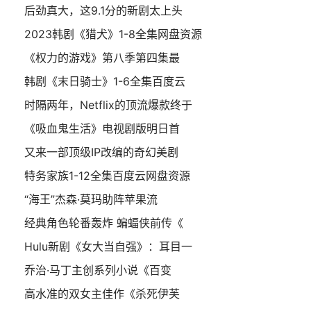
后劲真大，这9.1分的新剧太上头
2023韩剧《猎犬》1-8全集网盘资源
《权力的游戏》第八季第四集最
韩剧《末日骑士》1-6全集百度云
时隔两年，Netflix的顶流爆款终于
《吸血鬼生活》电视剧版明日首
又来一部顶级IP改编的奇幻美剧
特务家族1-12全集百度云网盘资源
“海王”杰森·莫玛助阵苹果流
经典角色轮番轰炸 蝙蝠侠前传《
Hulu新剧《女大当自强》：耳目一
乔治·马丁主创系列小说《百变
高水准的双女主佳作《杀死伊芙