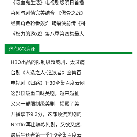
《吸血鬼生活》电视剧版明日首播
喜剧与剧情完美结合 《傲骨之战》
经典角色轮番轰炸 蝙蝠侠前传《哥
《权力的游戏》第八季第四集最大
热点影视资源
HBO出品的限制级超英剧，太过瘾
台剧《人选之人-造浪者》全集百
电视剧《归路》1-30全集百度云网
这部顶级重口味美剧，越来越扯
又来一部限制级美剧，揭露了美
开播拿下9.2分，这部顶流美剧的
Netflix再出爆款韩剧，又欲又燃，
最后生还者第一季1-9全集百度云