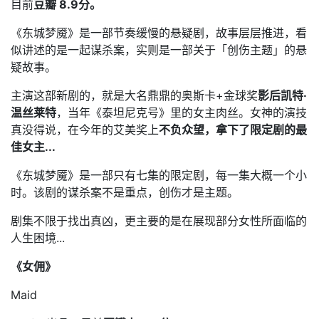
目前
豆瓣 8.9分。
《东城梦魇》是一部节奏缓慢的悬疑剧，故事层层推进，看
似讲述的是一起谋杀案，实则是一部关于「创伤主题」的悬
疑故事。
主演这部新剧的，就是大名鼎鼎的奥斯卡+金球奖
影后凯特·
温丝莱特
，当年《泰坦尼克号》里的女主肉丝。女神的演技
真没得说，在今年的艾美奖上
不负众望，拿下了限定剧的最
佳女主...
《东城梦魇》是一部只有七集的限定剧，每一集大概一个小
时。该剧的谋杀案不是重点，创伤才是主题。
剧集不限于找出真凶，更主要的是在展现部分女性所面临的
人生困境...
《女佣》
Maid