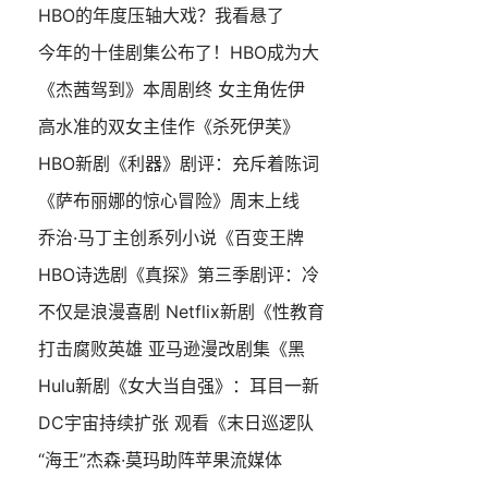
HBO的年度压轴大戏？我看悬了
今年的十佳剧集公布了！HBO成为大
《杰茜驾到》本周剧终 女主角佐伊
高水准的双女主佳作《杀死伊芙》
HBO新剧《利器》剧评：充斥着陈词
《萨布丽娜的惊心冒险》周末上线
乔治·马丁主创系列小说《百变王牌
HBO诗选剧《真探》第三季剧评：冷
不仅是浪漫喜剧 Netflix新剧《性教育
打击腐败英雄 亚马逊漫改剧集《黑
Hulu新剧《女大当自强》：耳目一新
DC宇宙持续扩张 观看《末日巡逻队
“海王”杰森·莫玛助阵苹果流媒体