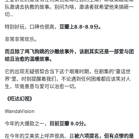
队邀请去执教的故事。别问为啥，邀请者就希望他来搞砸一
切...
特别好玩，口碑也很高，
豆瓣上8.8-8.9分。
非常非常欢乐。
而且除了鸡飞狗跳的沙雕故事外，该剧其实还是一部爱与团
结且治愈的温暖故事。
它的出现无疑很契合当下这个艰难时期，在剧集的“童话世
界”里、时刻提醒着我们，不论遇到任何困难都应该笑对人
生，毕竟善意与爱可以治愈一切。
《旺达幻视》
WandaVision
今年的大爆款之一，
目前豆瓣 9.0分。
在今年的艾美奖上呼声很高、且
被六项提名，但有点惨的是