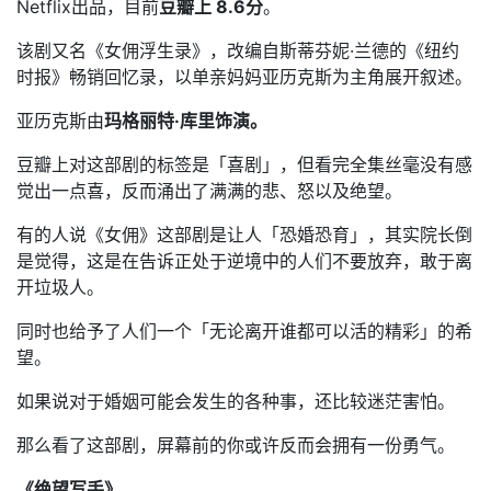
Netflix出品，目前
豆瓣上 8.6分
。
该剧又名《女佣浮生录》，改编自斯蒂芬妮·兰德的《纽约
时报》畅销回忆录，以单亲妈妈亚历克斯为主角展开叙述。
亚历克斯由
玛格丽特·库里饰演。
豆瓣上对这部剧的标签是「喜剧」，但看完全集丝毫没有感
觉出一点喜，反而涌出了满满的悲、怒以及绝望。
有的人说《女佣》这部剧是让人「恐婚恐育」，其实院长倒
是觉得，这是在告诉正处于逆境中的人们不要放弃，敢于离
开垃圾人。
同时也给予了人们一个「无论离开谁都可以活的精彩」的希
望。
如果说对于婚姻可能会发生的各种事，还比较迷茫害怕。
那么看了这部剧，屏幕前的你或许反而会拥有一份勇气。
《绝望写手》