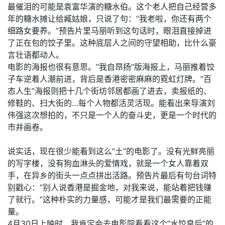
最催泪的可能是袁富华演的糖水伯。这个老人把自己经营多
年的糖水摊让给臧姑娘，只说了句：”我老啦，你还有两个
细路女要养。”预告片里马丽听到这句话时，眼泪直接掉进
了正在包的饺子里。这种底层人之间的守望相助，比什么豪
言壮语都动人。
电影的海报也很有意思。”我自昂扬”版海报上，马丽推着饺
子车逆着人潮前进，背后是香港密密麻麻的霓虹灯牌。”百
态人生”海报则把十几个街坊邻居都画了进去，卖报纸的、
修鞋的、扫大街的…每个人物都活灵活现。能看出来导演刘
伟强这次想拍的，不只是一个人的奋斗史，更是一个时代的
市井画卷。
说实话，现在很少能看到这么”土”的电影了。没有光鲜亮丽
的写字楼，没有狗血淋头的爱情戏，就是一个女人靠着双
手，在异乡的街头一点点拼出活路。预告片最后有句台词特
别戳心：”别人说香港是掘金地，对我来说，能站着把钱赚
了就行。”这种朴实的力量感，可能才是我们最需要的正能
量。
4月30日上映时，我肯定会去电影院看看这个”水饺皇后”的