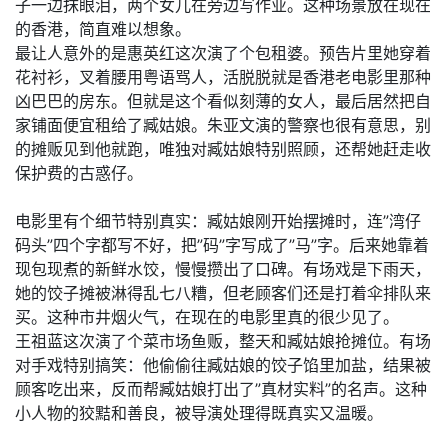
子一边抹眼泪，两个女儿在旁边写作业。这种场景放在现在
的香港，简直难以想象。
最让人意外的是惠英红这次演了个包租婆。预告片里她穿着
花衬衫，叉着腰用粤语骂人，活脱脱就是香港老电影里那种
凶巴巴的房东。但就是这个看似刻薄的女人，最后居然把自
家铺面便宜租给了臧姑娘。朱亚文演的警察也很有意思，别
的摊贩见到他就跑，唯独对臧姑娘特别照顾，还帮她赶走收
保护费的古惑仔。
电影里有个细节特别真实：臧姑娘刚开始摆摊时，连”湾仔
码头”四个字都写不好，把”码”字写成了”马”字。后来她靠着
现包现煮的新鲜水饺，慢慢攒出了口碑。有场戏是下雨天，
她的饺子摊被淋得乱七八糟，但老顾客们还是打着伞排队来
买。这种市井烟火气，在现在的电影里真的很少见了。
王祖蓝这次演了个菜市场鱼贩，整天和臧姑娘抢摊位。有场
对手戏特别搞笑：他偷偷往臧姑娘的饺子馅里加盐，结果被
顾客吃出来，反而帮臧姑娘打出了”真材实料”的名声。这种
小人物的狡黠和善良，被导演处理得既真实又温暖。