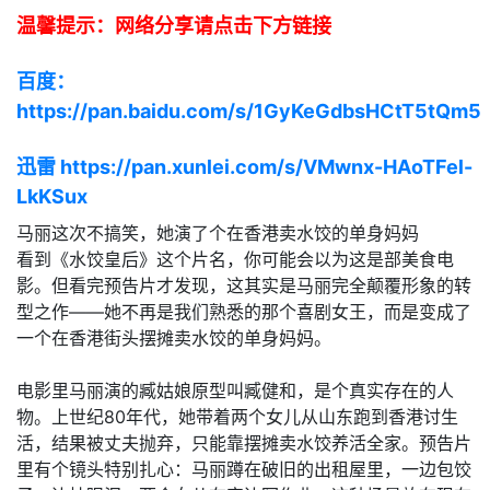
温馨提示：网络分享请点击下方链接
百度：
https://pan.baidu.com/s/1GyKeGdbsHCtT5tQm5
迅雷 https://pan.xunlei.com/s/VMwnx-HAoTFel-
LkKSux
马丽这次不搞笑，她演了个在香港卖水饺的单身妈妈
看到《水饺皇后》这个片名，你可能会以为这是部美食电
影。但看完预告片才发现，这其实是马丽完全颠覆形象的转
型之作——她不再是我们熟悉的那个喜剧女王，而是变成了
一个在香港街头摆摊卖水饺的单身妈妈。
电影里马丽演的臧姑娘原型叫臧健和，是个真实存在的人
物。上世纪80年代，她带着两个女儿从山东跑到香港讨生
活，结果被丈夫抛弃，只能靠摆摊卖水饺养活全家。预告片
里有个镜头特别扎心：马丽蹲在破旧的出租屋里，一边包饺